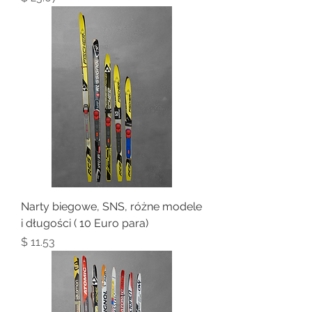
Narty biegowe, SNS, różne modele
i długości ( 10 Euro para)
Price
$ 11.53