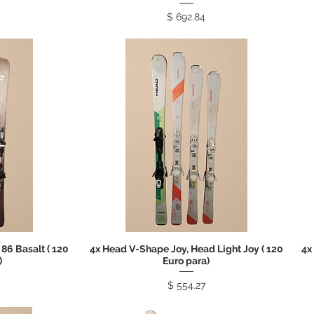
Price
$ 692.84
86 Basalt ( 120
4x Head V-Shape Joy, Head Light Joy ( 120
4x
)
Euro para)
Price
$ 554.27